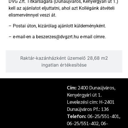
DVG Zrt. Titkárságára (Dunaújváros, Kenyérgyári út 1.)
kell az ajánlatot eljuttatni, ahol azt Kollégánk átvételi
elismervénnyel veszi át.
– Postai úton, kizárólag ajánlott küldeményként.
– e-mail-en a beszerzes@dvgzrt.hu e-mail címre.
Raktár-kazánházként üzemelő 28,68 m2
ingatlan értékesítése
Cím:
2400 Dunaújváros,
Kenyérgyári út 1.
Levelezési cím: H-2401
Dunaújváros Pf.: 136
Telefon:
06-25/551-401,
06-25/551-402, 06-