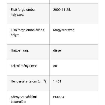
Első forgalomba
2009.11.25.
helyezés:
Első forgalomba állítás
Magyarország
helye:
Hajtóanyag:
diesel
Teljesítmény (kw):
50
3
Hengerűrtartalom (cm
)
1 461
Környezetvédelmi
EURO 4
besorolás: