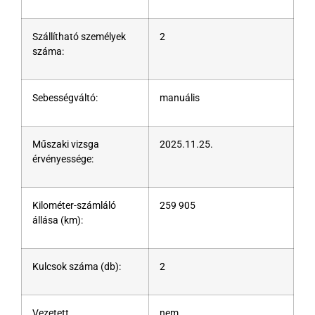
Szállítható személyek
2
száma:
Sebességváltó:
manuális
Műszaki vizsga
2025.11.25.
érvényessége:
Kilométer-számláló
259 905
állása (km):
Kulcsok száma (db):
2
Vezetett
nem