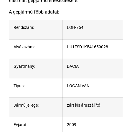
használt gépjármű értékesítésére.
A gépjármű főbb adatai:
Rendszám:
LOH-754
Alvázszám:
UU1FSD1K541659028
Gyártmány:
DACIA
Típus:
LOGAN VAN
Jármű jellege:
zárt kis áruszállító
Évjárat:
2009