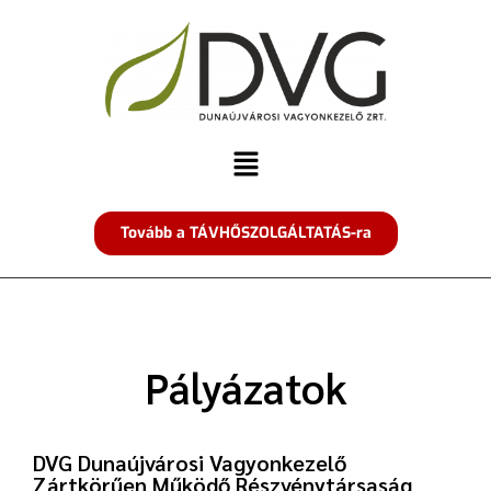
Tovább a TÁVHŐSZOLGÁLTATÁS-ra
Pályázatok
DVG Dunaújvárosi Vagyonkezelő
Zártkörűen Működő Részvénytársaság