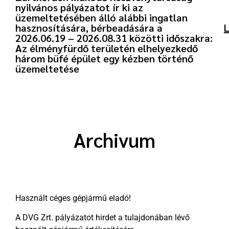
nyilvános pályázatot ír ki az
üzemeltetésében álló alábbi ingatlan
hasznosítására, bérbeadására a
L
2026.06.19 – 2026.08.31 közötti időszakra:
Az élményfürdő területén elhelyezkedő
három büfé épület egy kézben történő
üzemeltetése
Archivum
Használt céges gépjármű
Használt céges gépjármű eladó!
A DVG Zrt. pályázatot hirdet a tulajdonában lévő