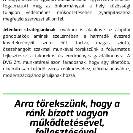
fogalmazott meg az önkormányzat: a helyi közösségi
tulajdon védelméhez, működtetéséhez, gyarapításához
megfelelő szervezet álljon fel.
Jelenkori stratégiánknak
továbbra is alapköve az alapítói
gondolatkör, aminek szellemében, a harmadik évezred
követelményeit szem előtt tartva, magas szintű,
összehangolt szakmai munkával törekszünk a folyamatos
fejlesztésre, a takarékos és eredményes gazdálkodásra. A
DVG Zrt. munkatársai azon fáradoznak, hogy egy élhetőbb,
dinamikusan fejlődő város működéséhez, előrehaladásához,
modernizációjához járuljanak hozzá.
Arra törekszünk, hogy a
ránk bízott vagyon
működtetésével,
fejlesztésével,