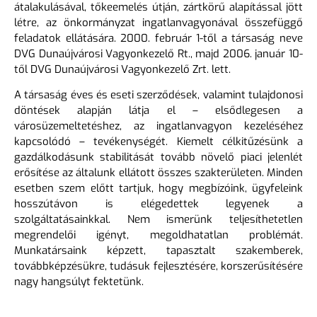
átalakulásával, tőkeemelés útján, zártkörű alapítással jött
létre, az önkormányzat ingatlanvagyonával összefüggő
feladatok ellátására. 2000. február 1-től a társaság neve
DVG Dunaújvárosi Vagyonkezelő Rt., majd 2006. január 10-
től DVG Dunaújvárosi Vagyonkezelő Zrt. lett.
A társaság éves és eseti szerződések, valamint tulajdonosi
döntések alapján látja el – elsődlegesen a
városüzemeltetéshez, az ingatlanvagyon kezeléséhez
kapcsolódó – tevékenységét. Kiemelt célkitűzésünk a
gazdálkodásunk stabilitását tovább növelő piaci jelenlét
erősítése az általunk ellátott összes szakterületen. Minden
esetben szem előtt tartjuk, hogy megbízóink, ügyfeleink
hosszútávon is elégedettek legyenek a
szolgáltatásainkkal. Nem ismerünk teljesíthetetlen
megrendelői igényt, megoldhatatlan problémát.
Munkatársaink képzett, tapasztalt szakemberek,
továbbképzésükre, tudásuk fejlesztésére, korszerűsítésére
nagy hangsúlyt fektetünk.