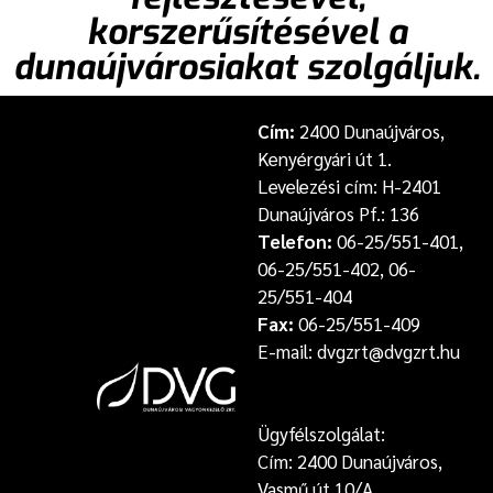
korszerűsítésével a
dunaújvárosiakat szolgáljuk.
Cím:
2400 Dunaújváros,
Kenyérgyári út 1.
Levelezési cím: H-2401
Dunaújváros Pf.: 136
Telefon:
06-25/551-401,
06-25/551-402, 06-
25/551-404
Fax:
06-25/551-409
E-mail: dvgzrt@dvgzrt.hu
Ügyfélszolgálat:
Cím: 2400 Dunaújváros,
Vasmű út 10/A