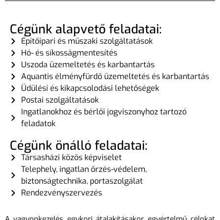
Cégünk alapvető feladatai:
Építőipari és műszaki szolgáltatások
Hó- és síkosságmentesítés
Uszoda üzemeltetés és karbantartás
Aquantis élményfürdő üzemeltetés és karbantartás
Üdülési és kikapcsolodási lehetőségek
Postai szolgáltatások
Ingatlanokhoz és bérlői jogviszonyhoz tartozó
feladatok
Cégünk önálló feladatai:
Társasházi közös képviselet
Telephely, ingatlan őrzés-védelem,
biztonságtechnika, portaszolgálat
Rendezvényszervezés
A vagyonkezelés egykori átalakításakor egyértelmű célokat