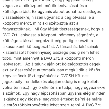
végezze a hőközponti mérők leolvasását és a
költségosztást. Ez ugyanis alapot adhat az esetleges
visszaélésekre, hiszen ugyanaz a cég olvassa le a
központi mérőt, mint aki szétosztja azt a
fogyasztóknak. Mi úgy látjuk tisztességesnek, hogy a
DVG Zrt. leolvassa a központi hőmennyiségmérőt, a
költségosztással megbízott cég pedig elkészíti a
lakásonkénti költségosztást. A társasház lakásainak
kiszámlázott hőmennyiség összege pedig nem lehet
több, mint amennyit a DVG Zrt. a központi mérőn
leolvasott. Az általunk ajánlott költségosztós cégek
ezt az összesítést automatikusan megküldik a közös
képviselőnek (Ezt egyébként a DVCSH Kft-nek
jogszabályi rendelkezés alapján eddig is meg kellett
volna tennie…), így ő ellenőrizni tudja, hogy egyeznek-e
a számok. Egy nagy lépcsőházban ugyanis elég minden
lakáshoz egy kicsivel nagyobb értéket beírni és máris
jelentős többletbevételre lehet szert tenni. A DVG Zrt.