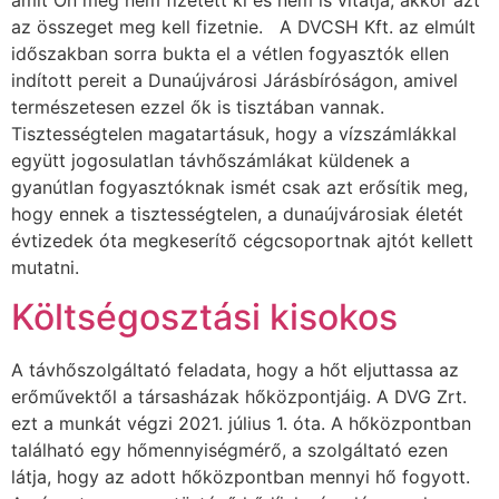
az összeget meg kell fizetnie. A DVCSH Kft. az elmúlt
időszakban sorra bukta el a vétlen fogyasztók ellen
indított pereit a Dunaújvárosi Járásbíróságon, amivel
természetesen ezzel ők is tisztában vannak.
Tisztességtelen magatartásuk, hogy a vízszámlákkal
együtt jogosulatlan távhőszámlákat küldenek a
gyanútlan fogyasztóknak ismét csak azt erősítik meg,
hogy ennek a tisztességtelen, a dunaújvárosiak életét
évtizedek óta megkeserítő cégcsoportnak ajtót kellett
mutatni.
Költségosztási kisokos
A távhőszolgáltató feladata, hogy a hőt eljuttassa az
erőművektől a társasházak hőközpontjáig. A DVG Zrt.
ezt a munkát végzi 2021. július 1. óta. A hőközpontban
található egy hőmennyiségmérő, a szolgáltató ezen
látja, hogy az adott hőközpontban mennyi hő fogyott.