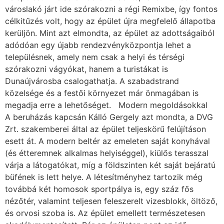
városlakó járt ide szórakozni a régi Remixbe, így fontos
célkitűzés volt, hogy az épület újra megfelelő állapotba
kerüljön. Mint azt elmondta, az épület az adottságaiból
adódóan egy újabb rendezvényközpontja lehet a
településnek, amely nem csak a helyi és térségi
szórakozni vágyókat, hanem a turistákat is
Dunaújvárosba csalogathatja. A szabadstrand
közelsége és a festői környezet már önmagában is
megadja erre a lehetőséget. Modern megoldásokkal
A beruházás kapcsán Kálló Gergely azt mondta, a DVG
Zrt. szakemberei által az épület teljeskörű felújításon
esett át. A modern beltér az emeleten saját konyhával
(és étteremnek alkalmas helyiséggel), kiülős terasszal
várja a látogatókat, míg a földszinten két saját bejáratú
büfének is lett helye. A létesítményhez tartozik még
továbbá két homosok sportpálya is, egy száz fős
nézőtér, valamint teljesen feleszerelt vizesblokk, öltöző,
és orvosi szoba is. Az épület emellett természetesen