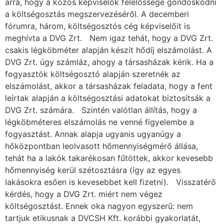
arra, hogy a közös képviselők felelőssége gondoskodni
a költségosztás megszervezéséről. A decemberi
fórumra, három, költségosztós cég képviselőit is
meghívta a DVG Zrt. Nem igaz tehát, hogy a DVG Zrt.
csakis légköbméter alapján készít hődíj elszámolást. A
DVG Zrt. úgy számláz, ahogy a társasházak kérik. Ha a
fogyasztók költségosztó alapján szeretnék az
elszámolást, akkor a társasházak feladata, hogy a fent
leírtak alapján a költségosztási adatokat biztosítsák a
DVG Zrt. számára. Szintén valótlan állítás, hogy a
légköbméteres elszámolás ne venné figyelembe a
fogyasztást. Annak alapja ugyanis ugyanúgy a
hőközpontban leolvasott hőmennyiségmérő állása,
tehát ha a lakók takarékosan fűtöttek, akkor kevesebb
hőmennyiség kerül szétosztásra (így az egyes
lakásokra esően is kevesebbet kell fizetni). Visszatérő
kérdés, hogy a DVG Zrt. miért nem végez
költségosztást. Ennek oka nagyon egyszerű: nem
tartjuk etikusnak a DVCSH Kft. korábbi gyakorlatát,