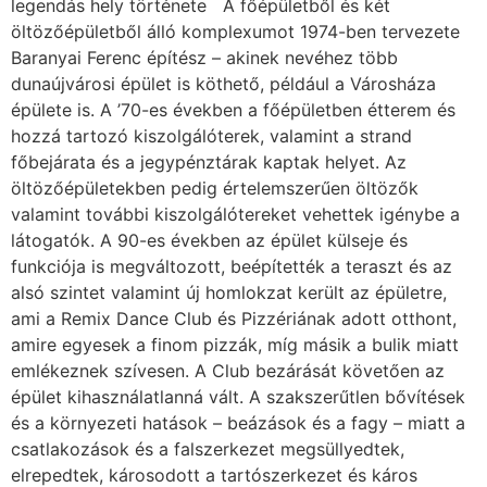
legendás hely története A főépületből és két
öltözőépületből álló komplexumot 1974-ben tervezete
Baranyai Ferenc építész – akinek nevéhez több
dunaújvárosi épület is köthető, például a Városháza
épülete is. A ’70-es években a főépületben étterem és
hozzá tartozó kiszolgálóterek, valamint a strand
főbejárata és a jegypénztárak kaptak helyet. Az
öltözőépületekben pedig értelemszerűen öltözők
valamint további kiszolgálótereket vehettek igénybe a
látogatók. A 90-es években az épület külseje és
funkciója is megváltozott, beépítették a teraszt és az
alsó szintet valamint új homlokzat került az épületre,
ami a Remix Dance Club és Pizzériának adott otthont,
amire egyesek a finom pizzák, míg másik a bulik miatt
emlékeznek szívesen. A Club bezárását követően az
épület kihasználatlanná vált. A szakszerűtlen bővítések
és a környezeti hatások – beázások és a fagy – miatt a
csatlakozások és a falszerkezet megsüllyedtek,
elrepedtek, károsodott a tartószerkezet és káros