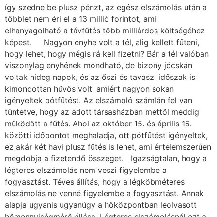
így szedne be plusz pénzt, az egész elszámolás után a
többlet nem éri el a 13 millió forintot, ami
elhanyagolható a távfűtés több milliárdos költségéhez
képest. Nagyon enyhe volt a tél, alig kellett fűteni,
hogy lehet, hogy mégis rá kell fizetni? Bár a tél valóban
viszonylag enyhének mondható, de bizony jócskán
voltak hideg napok, és az őszi és tavaszi időszak is
kimondottan hűvös volt, amiért nagyon sokan
igényeltek pótfűtést. Az elszámoló számlán fel van
tüntetve, hogy az adott társasházban mettől meddig
működött a fűtés. Ahol az október 15. és április 15.
közötti időpontot meghaladja, ott pótfűtést igényeltek,
ez akár két havi plusz fűtés is lehet, ami értelemszerűen
megdobja a fizetendő összeget. Igazságtalan, hogy a
légteres elszámolás nem veszi figyelembe a
fogyasztást. Téves állítás, hogy a légköbméteres
elszámolás ne venné figyelembe a fogyasztást. Annak
alapja ugyanis ugyanúgy a hőközpontban leolvasott
hőmennyiségmérő állása. Légteres elszámolásnál ezt a