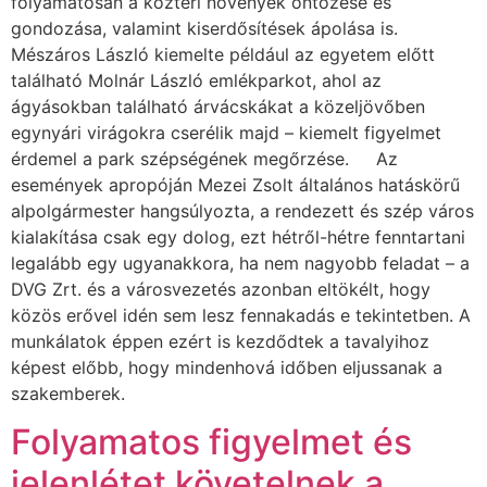
folyamatosan a köztéri növények öntözése és
gondozása, valamint kiserdősítések ápolása is.
Mészáros László kiemelte például az egyetem előtt
található Molnár László emlékparkot, ahol az
ágyásokban található árvácskákat a közeljövőben
egynyári virágokra cserélik majd – kiemelt figyelmet
érdemel a park szépségének megőrzése. Az
események apropóján Mezei Zsolt általános hatáskörű
alpolgármester hangsúlyozta, a rendezett és szép város
kialakítása csak egy dolog, ezt hétről-hétre fenntartani
legalább egy ugyanakkora, ha nem nagyobb feladat – a
DVG Zrt. és a városvezetés azonban eltökélt, hogy
közös erővel idén sem lesz fennakadás e tekintetben. A
munkálatok éppen ezért is kezdődtek a tavalyihoz
képest előbb, hogy mindenhová időben eljussanak a
szakemberek.
Folyamatos figyelmet és
jelenlétet követelnek a