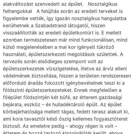
alakváltozást szenvedett az épület. Nosztalgikus
felhangokkal A felújítás során az eredeti terveket is
figyelembe vették, így igazán nosztalgikus hangulatba
kerülhetnek a Szabadstrand látogatói, hiszen
visszaállították az eredeti épületkontúrt is. E mellett
azonban természetesen már mind funkcionálisan, mind
külső megjelenésében a mai kor igényeit tükröző
használati, épületszerkezeti megoldások születtek. A
tervezés során elsődleges szempont volt az
épületszerkezetek vízszigetelése, illetve az árvíz elleni
védelmének biztosítása, hiszen a területen rendszeresen
előforduló áradás fokozott igénybevételnek teszi ki a
földszinti épületszerkezeteket. Ennek megfelelően a
főépület földszintjén két büfé, az étterem gazdasági
bejárata, eszköz – és hulladéktároló épült. Az épület
körbejárhatósága mellett tágas, fedett terasz alakult ki,
ami kora tavasztól késő őszig kellemes fogyasztóteret
biztosít. Az emeletre pedig – ahogy régen is volt –
étterem és hozzá tartozó kiszolgálótér került, ahova