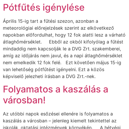
Pótfűtés igénylése
Április 15-ig tart a fűtési szezon, azonban a
meteorológiai előrejelzések szerint az elkövetkező
napokban előfordulhat, hogy 12 fok alatti lesz a várható
átlaghőmérséklet. Ebből az okból kifolyólag a fűtést
mindaddig nem kapcsolják le a DVG Zrt. szakemberei,
amíg az időjárás nem javul, és a napi átlaghőmérséklet
nem emelkedik 12 fok felé. Ezt követően május 15-ig
van lehetőség pótfűtést igényelni. Ezt a közös
képviselő jelezheti írásban a DVG Zrt.-nek.
Folyamatos a kaszálás a
városban!
Az utóbbi napok esőzései ellenére is folyamatos a
kaszálás a városban – jelenleg kiemelt tekintettel az
iskolák, oktatási intézmények környékén. A hétvégi