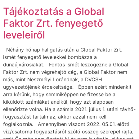
Tájékoztatás a Global
Faktor Zrt. fenyegető
leveleiről
Néhány hónap hallgatás után a Global Faktor Zrt.
ismét fenyegető levelekkel bombázza a
dunaújvárosiakat. Fontos ismét leszögezni: a Global
Faktor Zrt. nem végrehajtó cég, a Global Faktor nem
más, mint Neszmélyi Lorándnak, a DVCSH
ügyvezetőjének érdekeltsége. Éppen ezért mindenkit
arra kérünk, hogy semmiképpen ne fizesse be a
kiküldött számlákat anélkül, hogy azt alaposan
ellenőrizte volna. Ha a számla 2021. július 1. utáni távhő-
fogyasztást tartalmaz, akkor azzal nem kell
foglalkoznia. Amennyiben viszont 2022. 05.01. előtti
víz/csatorna fogyasztásról szóló összeg szerepel rajta,
amit Ön még nem fizetett ki és nem is vitatja, akkor azt