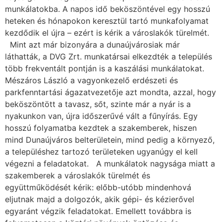
munkálatokba. A napos idő beköszöntével egy hosszú
heteken és hónapokon keresztül tartó munkafolyamat
kezdődik el újra – ezért is kérik a városlakók türelmét.
Mint azt már bizonyára a dunaújvárosiak már
láthatták, a DVG Zrt. munkatársai elkezdték a település
több frekventált pontján is a kaszálási munkálatokat.
Mészáros László a vagyonkezelő erdészeti és
parkfenntartási ágazatvezetője azt mondta, azzal, hogy
beköszöntött a tavasz, sőt, szinte már a nyár is a
nyakunkon van, újra időszerűvé vált a fűnyírás. Egy
hosszú folyamatba kezdtek a szakemberek, hiszen
mind Dunaújváros belterületein, mind pedig a környező,
a településhez tartozó területeken ugyanúgy el kell
végezni a feladatokat. A munkálatok nagysága miatt a
szakemberek a városlakók türelmét és
együttműködését kérik: előbb-utóbb mindenhová
eljutnak majd a dolgozók, akik gépi- és kézierővel
egyaránt végzik feladatokat. Emellett továbbra is