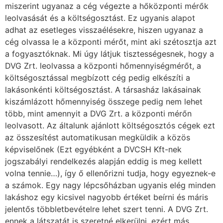
miszerint ugyanaz a cég végezte a hőközponti mérők
leolvasását és a költségosztást. Ez ugyanis alapot
adhat az esetleges visszaélésekre, hiszen ugyanaz a
cég olvassa le a központi mérőt, mint aki szétosztja azt
a fogyasztóknak. Mi úgy látjuk tisztességesnek, hogy a
DVG Zrt. leolvassa a központi hőmennyiségmérőt, a
költségosztással megbízott cég pedig elkészíti a
lakásonkénti költségosztást. A társasház lakásainak
kiszámlázott hőmennyiség összege pedig nem lehet
több, mint amennyit a DVG Zrt. a központi mérőn
leolvasott. Az általunk ajánlott költségosztós cégek ezt
az összesítést automatikusan megküldik a közös
képviselőnek (Ezt egyébként a DVCSH Kft-nek
jogszabályi rendelkezés alapján eddig is meg kellett
volna tennie…), így ő ellenőrizni tudja, hogy egyeznek-e
a számok. Egy nagy lépcsőházban ugyanis elég minden
lakáshoz egy kicsivel nagyobb értéket beírni és máris
jelentős többletbevételre lehet szert tenni. A DVG Zrt.
ennek a látszatát is szeretné elkerülni, ezért más