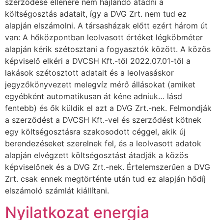
szerződése ellenére nem hajlandó átadni a
költségosztás adatait, így a DVG Zrt. nem tud ez
alapján elszámolni. A társasházak előtt ezért három út
van: A hőközpontban leolvasott értéket légköbméter
alapján kérik szétosztani a fogyasztók között. A közös
képviselő elkéri a DVCSH Kft.-től 2022.07.01-től a
lakások szétosztott adatait és a leolvasáskor
jegyzőkönyvezett melegvíz mérő állásokat (amiket
egyébként automatikusan át kéne adniuk… lásd
fentebb) és ők küldik el azt a DVG Zrt.-nek. Felmondják
a szerződést a DVCSH Kft.-vel és szerződést kötnek
egy költségosztásra szakosodott céggel, akik új
berendezéseket szerelnek fel, és a leolvasott adatok
alapján elvégzett költségosztást átadják a közös
képviselőnek és a DVG Zrt.-nek. Értelemszerűen a DVG
Zrt. csak ennek megtörténte után tud ez alapján hődíj
elszámoló számlát kiállítani.
Nyilatkozat energia