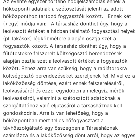
Az évente egyszer történő hődíjelszámolás ennek a
hőközponti adatnak a szétosztását jelenti az adott
hőközponthoz tartozó fogyasztók között. Ennek két
(+egy) módja van: A társasház dönthet úgy, hogy a
leolvasott értéket a házban található fogyasztási helyek
(pl. lakások) légköbmétere alapján osztja szét a
fogyasztók között. A társasház dönthet úgy, hogy a
fűtőtestekre felszerelt költségosztó berendezések
alapján osztja szét a leolvasott értéket a fogyasztók
között. Ehhez arra van szükség, hogy a radiátorokra
költségosztó berendezéseket szereljenek fel. Mivel ez a
lakóközösség döntése, ezért ennek felszereléséről,
leolvasásáról és ezzel egyidőben a melegvíz mérők
leolvasásáról, valamint a szétosztott adatoknak a
szolgáltatóhoz való eljutásáról a társasháznak kell
gondoskodnia. Arra is van lehetőség, hogy a
hőközpontban mért teljes hőfogyasztást a
távhőszolgáltató egy összegben a Társasháznak
számlázza és a lakóközösség dönt arról, hogy az egyes