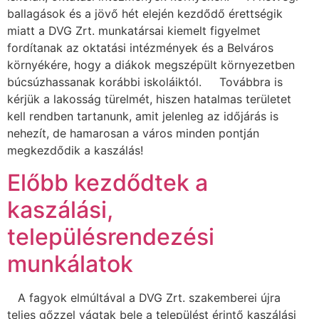
ballagások és a jövő hét elején kezdődő érettségik
miatt a DVG Zrt. munkatársai kiemelt figyelmet
fordítanak az oktatási intézmények és a Belváros
környékére, hogy a diákok megszépült környezetben
búcsúzhassanak korábbi iskoláiktól. Továbbra is
kérjük a lakosság türelmét, hiszen hatalmas területet
kell rendben tartanunk, amit jelenleg az időjárás is
nehezít, de hamarosan a város minden pontján
megkezdődik a kaszálás!
Előbb kezdődtek a
kaszálási,
településrendezési
munkálatok
A fagyok elmúltával a DVG Zrt. szakemberei újra
teljes gőzzel vágtak bele a települést érintő kaszálási