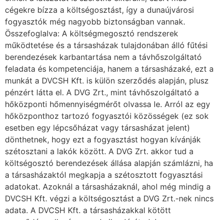
cégekre bízza a költségosztást, így a dunaújvárosi
fogyasztók még nagyobb biztonságban vannak.
Összefoglalva: A költségmegosztó rendszerek
működtetése és a társasházak tulajdonában álló fűtési
berendezések karbantartása nem a távhőszolgáltató
feladata és kompetenciája, hanem a társasházaké, ezt a
munkát a DVCSH Kft. is külön szerződés alapján, plusz
pénzért látta el. A DVG Zrt., mint távhőszolgáltató a
hőközponti hőmennyiségmérőt olvassa le. Arról az egy
hőközponthoz tartozó fogyasztói közösségek (ez sok
esetben egy lépcsőházat vagy társasházat jelent)
dönthetnek, hogy ezt a fogyasztást hogyan kívánják
szétosztani a lakók között. A DVG Zrt. akkor tud a
költségosztó berendezések állása alapján számlázni, ha
a társasházaktól megkapja a szétosztott fogyasztási
adatokat. Azoknál a társasházaknál, ahol még mindig a
DVCSH Kft. végzi a költségosztást a DVG Zrt.-nek nincs
adata. A DVCSH Kft. a társasházakkal kötött