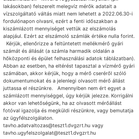
lakásokban) felszerelt melegvíz mérők adatait a
vízszolgáltató váltás miatt nem lehetett a 2022.06.30-i
fordulónapon olvasni, ezért a fenti időszakban a
kiszámlázott mennyiséget vettük az elszámolás
alapjául. Ezért az elszámoló számlák értéke nulla forint.
Kérjük, ellenőrizze a feltüntetett mellékmérő gyári
számát és állását (a számla harmadik oldalán a
hőközponti és épület felhasználási adatok táblázatban).
Abban az esetben, ha eltérést tapasztal a vízmérő gyári
számában, akkor kérjük, hogy a mérő cseréről szóló
dokumentumokat és a jelenlegi olvasott mérő állást
juttassa el részünkre. Amennyiben nem ért egyet a
számlázott mennyiséggel, úgy kérjük jelezze. Korrigálni
akkor van lehetőségünk, ha az olvasott mérőállást
fotóval igazolja és megküldi részünkre, vagy bemutatja
az ügyfélszolgálaton.
tavho.adatvaltozas@teszt1.dvgzrt.hu vagy
tavho.ugyfelszolgalat@teszt1.dvgzrt.hu