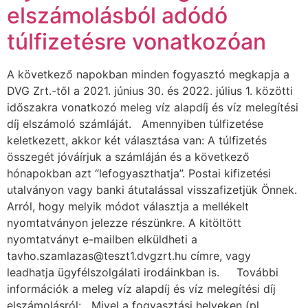
elszámolásból adódó
túlfizetésre vonatkozóan
A következő napokban minden fogyasztó megkapja a
DVG Zrt.-től a 2021. június 30. és 2022. július 1. közötti
időszakra vonatkozó meleg víz alapdíj és víz melegítési
díj elszámoló számláját. Amennyiben túlfizetése
keletkezett, akkor két választása van: A túlfizetés
összegét jóváírjuk a számláján és a következő
hónapokban azt “lefogyaszthatja”. Postai kifizetési
utalványon vagy banki átutalással visszafizetjük Önnek.
Arról, hogy melyik módot választja a mellékelt
nyomtatványon jelezze részünkre. A kitöltött
nyomtatványt e-mailben elküldheti a
tavho.szamlazas@teszt1.dvgzrt.hu címre, vagy
leadhatja ügyfélszolgálati irodáinkban is. További
információk a meleg víz alapdíj és víz melegítési díj
elszámolásról: Mivel a fogyasztási helyeken (pl.