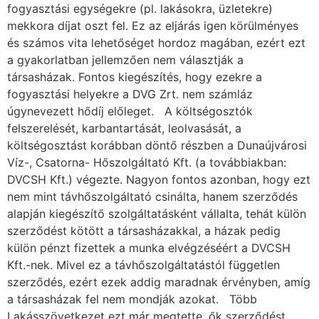
fogyasztási egységekre (pl. lakásokra, üzletekre)
mekkora díjat oszt fel. Ez az eljárás igen körülményes
és számos vita lehetőséget hordoz magában, ezért ezt
a gyakorlatban jellemzően nem választják a
társasházak. Fontos kiegészítés, hogy ezekre a
fogyasztási helyekre a DVG Zrt. nem számláz
úgynevezett hődíj előleget. A költségosztók
felszerelését, karbantartását, leolvasását, a
költségosztást korábban döntő részben a Dunaújvárosi
Víz-, Csatorna- Hőszolgáltató Kft. (a továbbiakban:
DVCSH Kft.) végezte. Nagyon fontos azonban, hogy ezt
nem mint távhőszolgáltató csinálta, hanem szerződés
alapján kiegészítő szolgáltatásként vállalta, tehát külön
szerződést kötött a társasházakkal, a házak pedig
külön pénzt fizettek a munka elvégzéséért a DVCSH
Kft.-nek. Mivel ez a távhőszolgáltatástól független
szerződés, ezért ezek addig maradnak érvényben, amíg
a társasházak fel nem mondják azokat. Több
Lakásszövetkezet ezt már megtette, ők szerződést