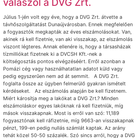
válaszol a DVG Zrt.
Július 1-jén volt egy éve, hogy a DVG Zrt. átvette a
távhőszolgáltatást Dunaújvárosban. Ennek megfelelően
a fogyasztók megkapták az éves elszámolásokat. Van,
akinek rá kell fizetnie, van aki visszakap, az elszámolás
viszont légteres. Annak ellenére is, hogy a társasházak
tízmilliókat fizetnek ki a DVCSH Kft.-nek a
költségosztás pontos elvégzéséért. Erről azonban a
Pomázi cég vagy használhatatlan adatot küld vagy
pedig egyszerűen nem ad át semmit. A DVG Zrt.
foglalta össze az ügyben felmerülő gyakran ismételt
kérdéseket. Az elszámolás alapján be kell fizetnem.
Miért károsítja meg a lakókat a DVG Zrt.? Minden
elszámoláskor egyes lakóknak rá kell fizetniük, míg
mások visszakapnak. Most is erről van szó: 11,189
fogyasztónak kell ráfizetnie, míg 9663-an visszakapnak
pénzt, 199-en pedig nullás számlát kaptak. Az arány
tehát közel 50-50 százalék. Szó sincs arról, hogy a DVG