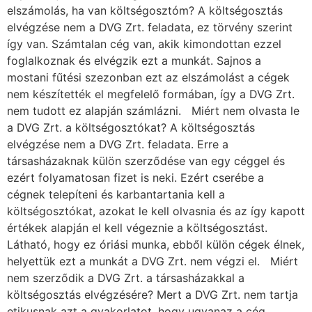
elszámolás, ha van költségosztóm? A költségosztás
elvégzése nem a DVG Zrt. feladata, ez törvény szerint
így van. Számtalan cég van, akik kimondottan ezzel
foglalkoznak és elvégzik ezt a munkát. Sajnos a
mostani fűtési szezonban ezt az elszámolást a cégek
nem készítették el megfelelő formában, így a DVG Zrt.
nem tudott ez alapján számlázni. Miért nem olvasta le
a DVG Zrt. a költségosztókat? A költségosztás
elvégzése nem a DVG Zrt. feladata. Erre a
társasházaknak külön szerződése van egy céggel és
ezért folyamatosan fizet is neki. Ezért cserébe a
cégnek telepíteni és karbantartania kell a
költségosztókat, azokat le kell olvasnia és az így kapott
értékek alapján el kell végeznie a költségosztást.
Látható, hogy ez óriási munka, ebből külön cégek élnek,
helyettük ezt a munkát a DVG Zrt. nem végzi el. Miért
nem szerződik a DVG Zrt. a társasházakkal a
költségosztás elvégzésére? Mert a DVG Zrt. nem tartja
etikusnak azt a gyakorlatot, hogy ugyanaz a cég