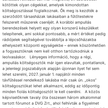
kötöttek olyan cégekkel, amelyek kimondottan
költségosztással foglalkoznak. Ők meg is kezdték a
szerződött társasházak lakásaiban a fűtőtestekre
felszerelt műszerek cseréjét. A korábbi ampullás
berendezések helyett egy olyan korszerű készüléket
telepítenek, ami sokkal pontosabb, a mért értéket pedig
rádiójelek segítségével továbbítja a lépcsőházakba
elhelyezett központi egységekbe – ennek köszönhetően
a fogyasztóknak nem kell otthon tartózkodniuk a
leolvasáskor. Lényeges információ, hogy a régi,
ampullás költségosztók már igen elavultak, pontatlanok,
a jelenlegi jogszabályok alapján újonnan ilyet fel sem
lehet szerelni, 2027. január 1. napjától minden
távfűtéssel rendelkező lakásba már csak ún. „okos”
költségosztókat lehet alkalmazni, eddig az időpontig
minden fiolás költségosztót le kell cserélni. A közös
képviselőknek tavaly óta összesen három alkalommal
tartott fórumot a DVG Zrt., ahol felhívták a figyelmet