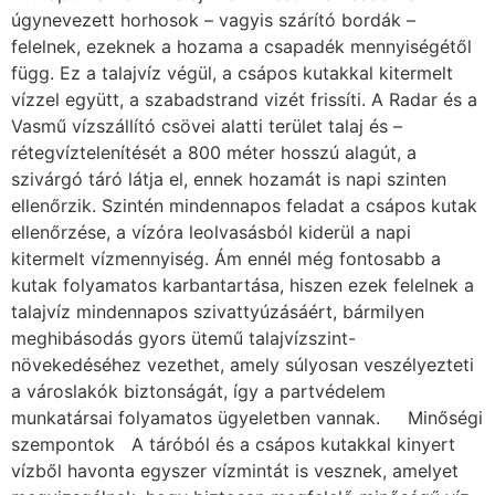
úgynevezett horhosok – vagyis szárító bordák –
felelnek, ezeknek a hozama a csapadék mennyiségétől
függ. Ez a talajvíz végül, a csápos kutakkal kitermelt
vízzel együtt, a szabadstrand vizét frissíti. A Radar és a
Vasmű vízszállító csövei alatti terület talaj és –
rétegvíztelenítését a 800 méter hosszú alagút, a
szivárgó táró látja el, ennek hozamát is napi szinten
ellenőrzik. Szintén mindennapos feladat a csápos kutak
ellenőrzése, a vízóra leolvasásból kiderül a napi
kitermelt vízmennyiség. Ám ennél még fontosabb a
kutak folyamatos karbantartása, hiszen ezek felelnek a
talajvíz mindennapos szivattyúzásáért, bármilyen
meghibásodás gyors ütemű talajvízszint-
növekedéséhez vezethet, amely súlyosan veszélyezteti
a városlakók biztonságát, így a partvédelem
munkatársai folyamatos ügyeletben vannak. Minőségi
szempontok A táróból és a csápos kutakkal kinyert
vízből havonta egyszer vízmintát is vesznek, amelyet