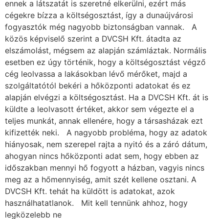
ennek a látszatát is szeretné elkerülni, ezért más
cégekre bízza a költségosztást, így a dunaújvárosi
fogyasztók még nagyobb biztonságban vannak. A
közös képviselő szerint a DVCSH Kft. átadta az
elszámolást, mégsem az alapján számláztak. Normális
esetben ez úgy történik, hogy a költségosztást végző
cég leolvassa a lakásokban lévő mérőket, majd a
szolgáltatótól bekéri a hőközponti adatokat és ez
alapján elvégzi a költségosztást. Ha a DVCSH Kft. át is
küldte a leolvasott értéket, akkor sem végezte el a
teljes munkát, annak ellenére, hogy a társasházak ezt
kifizették neki. A nagyobb probléma, hogy az adatok
hiányosak, nem szerepel rajta a nyitó és a záró dátum,
ahogyan nincs hőközponti adat sem, hogy ebben az
időszakban mennyi hő fogyott a házban, vagyis nincs
meg az a hőmennyiség, amit szét kellene osztani. A
DVCSH Kft. tehát ha küldött is adatokat, azok
használhatatlanok. Mit kell tennünk ahhoz, hogy
legközelebb ne