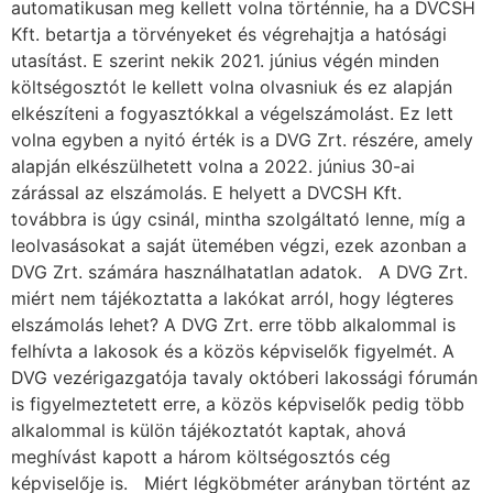
automatikusan meg kellett volna történnie, ha a DVCSH
Kft. betartja a törvényeket és végrehajtja a hatósági
utasítást. E szerint nekik 2021. június végén minden
költségosztót le kellett volna olvasniuk és ez alapján
elkészíteni a fogyasztókkal a végelszámolást. Ez lett
volna egyben a nyitó érték is a DVG Zrt. részére, amely
alapján elkészülhetett volna a 2022. június 30-ai
zárással az elszámolás. E helyett a DVCSH Kft.
továbbra is úgy csinál, mintha szolgáltató lenne, míg a
leolvasásokat a saját ütemében végzi, ezek azonban a
DVG Zrt. számára használhatatlan adatok. A DVG Zrt.
miért nem tájékoztatta a lakókat arról, hogy légteres
elszámolás lehet? A DVG Zrt. erre több alkalommal is
felhívta a lakosok és a közös képviselők figyelmét. A
DVG vezérigazgatója tavaly októberi lakossági fórumán
is figyelmeztetett erre, a közös képviselők pedig több
alkalommal is külön tájékoztatót kaptak, ahová
meghívást kapott a három költségosztós cég
képviselője is. Miért légköbméter arányban történt az