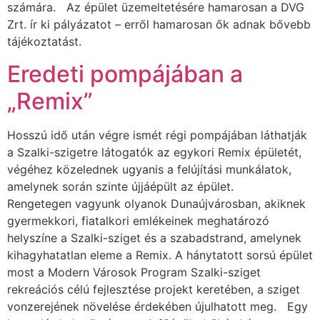
számára. Az épület üzemeltetésére hamarosan a DVG
Zrt. ír ki pályázatot – erről hamarosan ők adnak bővebb
tájékoztatást.
Eredeti pompájában a
„Remix”
Hosszú idő után végre ismét régi pompájában láthatják
a Szalki-szigetre látogatók az egykori Remix épületét,
végéhez közelednek ugyanis a felújítási munkálatok,
amelynek során szinte újjáépült az épület.
Rengetegen vagyunk olyanok Dunaújvárosban, akiknek
gyermekkori, fiatalkori emlékeinek meghatározó
helyszíne a Szalki-sziget és a szabadstrand, amelynek
kihagyhatatlan eleme a Remix. A hánytatott sorsú épület
most a Modern Városok Program Szalki-sziget
rekreációs célú fejlesztése projekt keretében, a sziget
vonzerejének növelése érdekében újulhatott meg. Egy