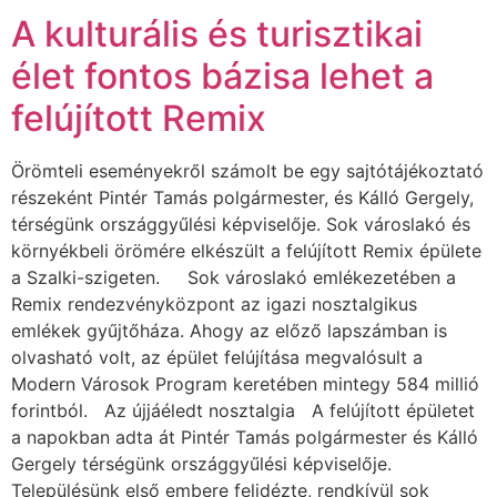
A kulturális és turisztikai
élet fontos bázisa lehet a
felújított Remix
Örömteli eseményekről számolt be egy sajtótájékoztató
részeként Pintér Tamás polgármester, és Kálló Gergely,
térségünk országgyűlési képviselője. Sok városlakó és
környékbeli örömére elkészült a felújított Remix épülete
a Szalki-szigeten. Sok városlakó emlékezetében a
Remix rendezvényközpont az igazi nosztalgikus
emlékek gyűjtőháza. Ahogy az előző lapszámban is
olvasható volt, az épület felújítása megvalósult a
Modern Városok Program keretében mintegy 584 millió
forintból. Az újjáéledt nosztalgia A felújított épületet
a napokban adta át Pintér Tamás polgármester és Kálló
Gergely térségünk országgyűlési képviselője.
Településünk első embere felidézte, rendkívül sok