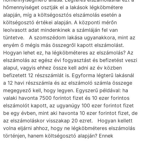
hőmennyiséget osztják el a lakások légköbmétere
alapján, míg a költségosztós elszámolás esetén a
költségosztó értékei alapján. A központi mérőn
leolvasott adat mindenkinek a számláján fel van
tüntetve. A szomszédom lakása ugyanakkora, mint az
enyém ő mégis más összegről kapott elszámolást.
Hogyan lehet ez, ha légköbméteres az elszámolás? Az
elszámolás az egész évi fogyasztást és befizetést veszi
alapul, vagyis ehhez össze kell adni az év közben
befizetett 12 részszámlát is. Egyforma légterű lakásnál
a 12 havi részszámla és az elszámoló számla összege
megegyező kell, hogy legyen. Egyszerű példával: ha
valaki havonta 7500 forintot fizet és 10 ezer forintos
elszámolót kapott, az ugyanúgy 100 ezer forintot fizet
be egy évben, mint aki havonta 10 ezer forintot fizet, de
az elszámoláskor visszakap 20 ezret. Hogyan kellett
volna eljárni ahhoz, hogy ne légköbméteres elszámolás
történjen, hanem költségosztó alapján? Ennek