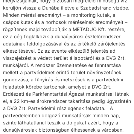
megvizsgálnak, hogy biztosan megfelelő minőségű víz
kerüljön vissza a Dunába illetve a Szabadstrand vizébe.
Minden mérési eredményt – a monitoring kutak, a
csápos kutak és a horhosok méréseinek eredményeit –
rögzítenek majd továbbítják a METADUO Kft. részére,
ez a cég foglalkozik a dunaújvárosi észlelőrendszer
adatainak feldolgozásával és az értékelő zárójelentés
elkészítésével. Ez az évente elkészülő jelentés ad
visszajelzést a védett terület állapotáról és a DVG Zrt.
munkájáról. A rendszer üzemeltetése és fenntartása
mellett a partvédelmet érintő terület növényzetének
gondozása, a fűnyírás és metszések is a partvédelmi
feladatok körébe tartoznak, amelyet a DVG Zrt.
Erdészeti és Parkfenntartási Ágazat munkatársai látnak
el, a 22 km-es árokrendszer takarítása pedig úgyszintén
a DVG Zrt. Partvédelmi részlegének feladata. A
partvédelemben dolgozó munkatársak minden nap,
szinte láthatatlanul teszik a dolgukat azért, hogy a
dunaújvárosiak biztonságban élhessenek a városban.