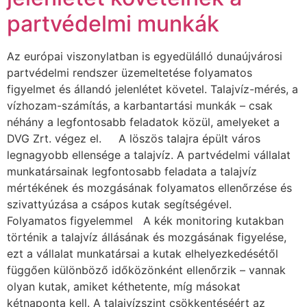
partvédelmi munkák
Az európai viszonylatban is egyedülálló dunaújvárosi
partvédelmi rendszer üzemeltetése folyamatos
figyelmet és állandó jelenlétet követel. Talajvíz-mérés, a
vízhozam-számítás, a karbantartási munkák – csak
néhány a legfontosabb feladatok közül, amelyeket a
DVG Zrt. végez el. A löszös talajra épült város
legnagyobb ellensége a talajvíz. A partvédelmi vállalat
munkatársainak legfontosabb feladata a talajvíz
mértékének és mozgásának folyamatos ellenőrzése és
szivattyúzása a csápos kutak segítségével.
Folyamatos figyelemmel A kék monitoring kutakban
történik a talajvíz állásának és mozgásának figyelése,
ezt a vállalat munkatársai a kutak elhelyezkedésétől
függően különböző időközönként ellenőrzik – vannak
olyan kutak, amiket kéthetente, míg másokat
kétnaponta kell. A talajvízszint csökkentéséért az