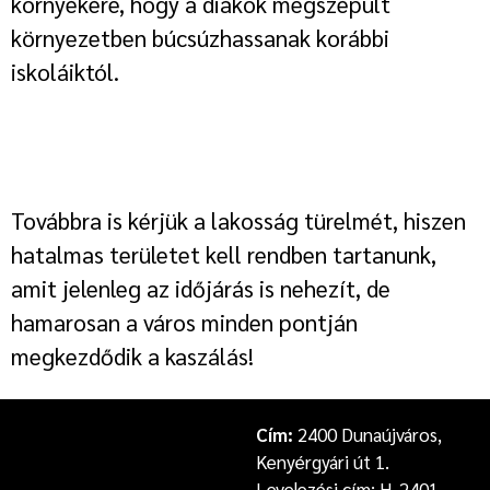
környékére, hogy a diákok megszépült
környezetben búcsúzhassanak korábbi
iskoláiktól.
Továbbra is kérjük a lakosság türelmét, hiszen
hatalmas területet kell rendben tartanunk,
amit jelenleg az időjárás is nehezít, de
hamarosan a város minden pontján
megkezdődik a kaszálás!
Cím:
2400 Dunaújváros,
Kenyérgyári út 1.
Levelezési cím: H-2401