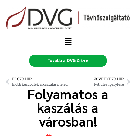
Tovább a DVG Zrt-re
ELŐZŐ HÍR
KÖVETKEZŐ HÍR
Előbb kezdődtek a kaszálási, településrendezési munkálatok
Pótfűtés igénylése
Folyamatos a
kaszálás a
városban!