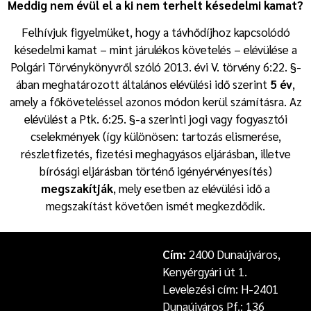
Meddig nem évül el a ki nem terhelt késedelmi kamat?
Felhívjuk figyelmüket, hogy a távhődíjhoz kapcsolódó
késedelmi kamat – mint járulékos követelés – elévülése a
Polgári Törvénykönyvről szóló 2013. évi V. törvény 6:22. §-
ában meghatározott általános elévülési idő szerint
5 év
,
amely a főköveteléssel azonos módon kerül számításra. Az
elévülést a Ptk. 6:25. §-a szerinti jogi vagy fogyasztói
cselekmények (így különösen: tartozás elismerése,
részletfizetés, fizetési meghagyásos eljárásban, illetve
bírósági eljárásban történő igényérvényesítés)
megszakítják
, mely esetben az elévülési idő a
megszakítást követően ismét megkezdődik.
Cím:
2400 Dunaújváros,
Kenyérgyári út 1.
Levelezési cím: H-2401
Dunaújváros Pf.: 136