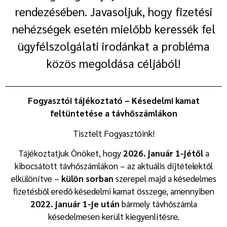
rendezésében. Javasoljuk, hogy fizetési
nehézségek esetén mielőbb keressék fel
ügyfélszolgálati irodánkat a probléma
közös megoldása céljából!
Fogyasztói tájékoztató – Késedelmi kamat
feltüntetése a távhőszámlákon
Tisztelt Fogyasztóink!
Tájékoztatjuk Önöket, hogy
2026. január 1-jétől
a
kibocsátott távhőszámlákon – az aktuális díjtételektől
elkülönítve –
külön sorban
szerepel majd a késedelmes
fizetésből eredő késedelmi kamat összege, amennyiben
2022. január 1-je után
bármely távhőszámla
késedelmesen került kiegyenlítésre.