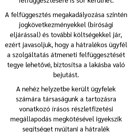
A felfüggesztés megakadályozása szintén
jogkövetkezményekkel (bírósági
eljárással) és további költségekkel jár,
ezért javasoljuk, hogy a hátralékos ügyfél
a szolgáltatás átmeneti felfüggesztését
tegye lehetővé, biztosítsa a lakásba való
bejutást.
A nehéz helyzetbe került ügyfelek
számára társaságunk a tartozásra
vonatkozó írásos részletfizetési
megállapodás megkötésével igyekszik
segítséget nyújtani a hátralék