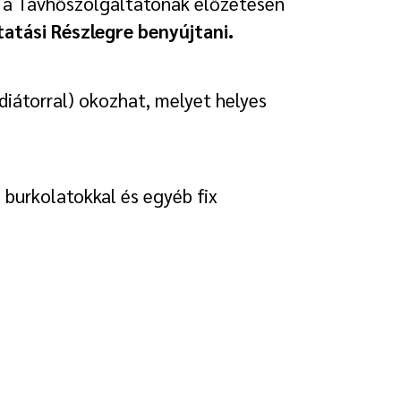
les a Távhőszolgáltatónak előzetesen
atási Részlegre benyújtani.
diátorral) okozhat, melyet helyes
 burkolatokkal és egyéb fix