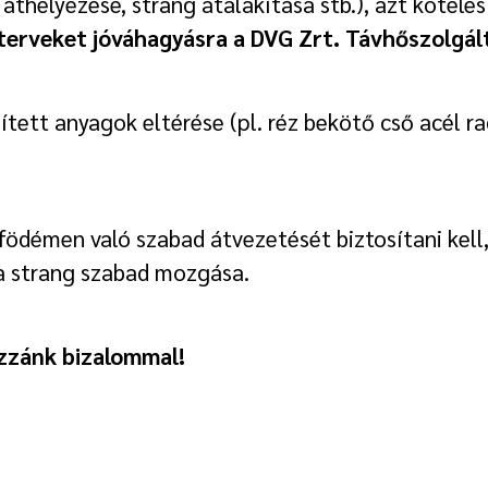
r áthelyezése, strang átalakítása stb.), azt köte
terveket jóváhagyásra a DVG Zrt. Távhőszolgált
ített anyagok eltérése (pl. réz bekötő cső acél ra
 födémen való szabad átvezetését biztosítani kell,
a strang szabad mozgása.
ozzánk bizalommal!