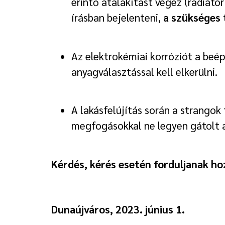
érintő átalakítást végez (radiáto
írásban bejelenteni,
a szükséges 
Az elektrokémiai korróziót a beép
anyagválasztással kell elkerülni.
A lakásfelújítás során a strangok
megfogásokkal ne legyen gátolt 
Kérdés, kérés esetén forduljanak h
Dunaújváros, 2023. június 1.