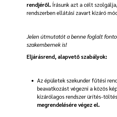
rendjéről.
Írásunk azt a célt szolgálj
rendszerben ellátási zavart kizáró m
Jelen útmutatót a benne foglalt fontos
szakembernek is!
Eljárásrend, alapvető szabályok:
Az épületek szekunder fűtési ren
beavatkozást végezni a közös kép
kizárólagos rendszer ürítés-tölté
megrendelésére végez el.