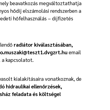
 mely beavatkozás megváltoztathatja
yos hődíj elszámolási rendszerben a
deti hőfelhasználás – díjfizetés
élendő
radiátor kiválasztásában,
o.muszaki@teszt1.dvgzrt.hu
email
 a kapcsolatot.
vasolt kialakításaira vonatkoznak, de
ó hidraulikai ellenőrzések,
sház feladata és költsége!