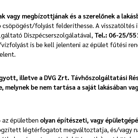
ak vagy megbízottjának és a szerelőnek a lakás
 csöpögést/folyást felderíthesse. A visszatöltés 
lgáltató Diszpécserszolgálatával,
Tel.: 06-25/55
zfolyást is be kell jelenteni az épület fűtési ren
elent.
gyott, illetve a DVG Zrt. Távhőszolgáltatási Rés
e, melynek be nem tartása a saját lakásában va
ő az épületben
olyan építészeti, vagy épületgépé
gzített légtérfogatot megváltoztatja, és/vagy 