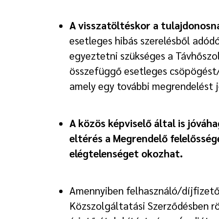
A visszatöltéskor a tulajdonosn
esetleges hibás szerelésből adódó
egyeztetni szükséges a Távhőszo
összefüggő esetleges csöpögést/ví
amely egy további megrendelést j
A közös képviselő által is jóváha
eltérés a Megrendelő felelősség
elégtelenséget okozhat.
Amennyiben felhasználó/díjfizet
Közszolgáltatási Szerződésben rö