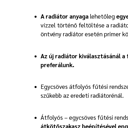
A radiátor anyaga
lehetőleg
egye
vízzel történő feltöltése a radiá
öntvény radiátor esetén primer kö
Az új radiátor kiválasztásánál 
preferálunk.
Egycsöves átfolyós fűtési rendsz
szűkebb az eredeti radiátorénál.
Átfolyós – egycsöves fűtési rends
átkötőszakasz beépítésével eng