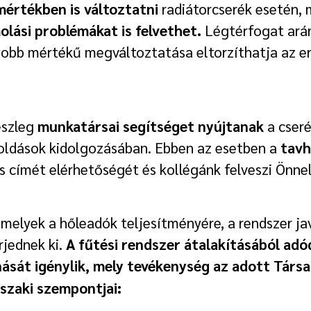
értékben is változtatni
radiátorcserék esetén,
olási problémákat is felvethet.
Légtérfogat arán
obb mértékű megváltoztatása eltorzíthatja az ere
észleg
munkatársai segítséget nyújtanak
a cser
goldások kidolgozásában. Ebben az esetben a
tavh
s címét elérhetőségét és kollégánk felveszi Önnel
melyek a hőleadók teljesítményére, a rendszer ja
rjednek ki.
A fűtési rendszer átalakításából adód
sát igénylik, mely tevékenység az adott Társa
szaki szempontjai: