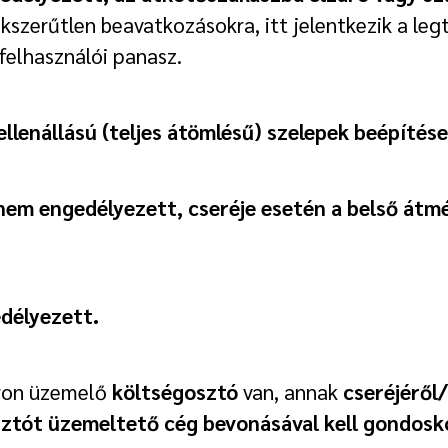
kszerűtlen beavatkozásokra, itt jelentkezik a le
 felhasználói panasz.
llenállású (teljes átömlésű) szelepek beépítése
em engedélyezett, cseréje esetén a belső átm
edélyezett.
oron üzemelő
költségosztó
van, annak
cseréjéről
sztót üzemeltető cég bevonásával kell gondosk