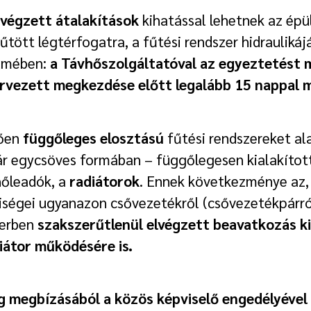
végzett átalakítások
kihatással lehetnek az épül
űtött légtérfogatra, a fűtési rendszer hidrauliká
elmében:
a Távhőszolgáltatóval az egyeztetést mi
rvezett megkezdése előtt legalább 15 nappal me
tően
függőleges elosztású
fűtési rendszereket ala
akár egycsöves formában – függőlegesen kialakíto
hőleadók, a
radiátorok
. Ennek következménye az,
iségei ugyanazon csővezetékről (csővezetékpárról)
zerben
szakszerűtlenül elvégzett beavatkozás ki
iátor működésére is.
 megbízásából a közös képviselő engedélyével 