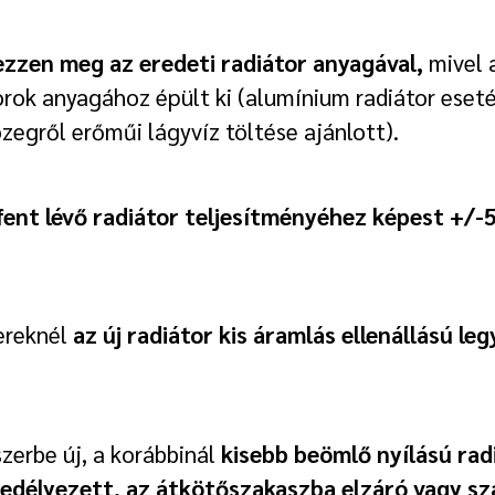
zzen meg az eredeti radiátor anyagával,
mivel 
torok anyagához épült ki (alumínium radiátor eset
zegről erőműi lágyvíz töltése ajánlott).
a fent lévő radiátor teljesítményéhez képest +
ereknél
az új radiátor kis áramlás ellenállású leg
zerbe új, a korábbinál
kisebb beömlő nyílású rad
edélyezett, az átkötőszakaszba elzáró vagy sz