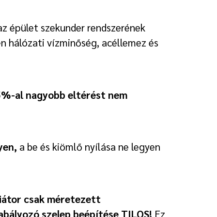
az épület szekunder rendszerének
én hálózati vízminőség, acéllemez és
/-5%-al nagyobb eltérést nem
yen,
a be és kiömlő nyílása ne legyen
iátor csak méretezett
abályozó szelep beépítése TILOS!
Ez