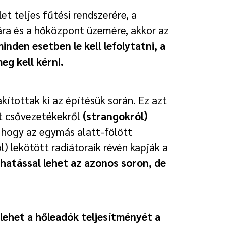
et teljes fűtési rendszerére, a
jára és a hőközpont üzemére, akkor az
nden esetben le kell lefolytatni, a
g kell kérni.
kítottak ki az építésük során. Ez azt
tt csővezetékekről
(strangokról)
 hogy az egymás alatt-fölött
 lekötött radiátoraik révén kapják a
hatással lehet az azonos soron, de
lehet a hőleadók teljesítményét a