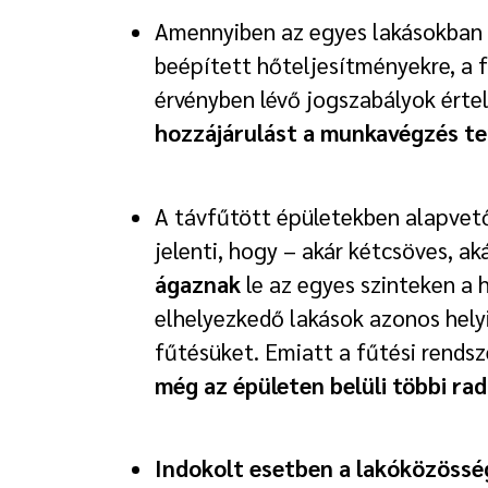
Amennyiben az egyes lakásokban
beépített hőteljesítményekre, a f
érvényben lévő jogszabályok ért
hozzájárulást a munkavégzés te
A távfűtött épületekben alapve
jelenti, hogy – akár kétcsöves, 
ágaznak
le az egyes szinteken a 
elhelyezkedő lakások azonos hely
fűtésüket. Emiatt a fűtési rends
még az épületen belüli többi rad
Indokolt esetben a lakóközösség