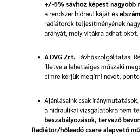
+/-5% sávhoz képest nagyobb m
a rendszer hidraulikáját és
elszám
radiátorok teljesítményének nagy
arányát, mely vitákra adhat okot.
A
DVG Zrt.
Távhőszolgáltatási R
illetve a lehetséges műszaki me
címre kérjük megírni nevét, ponto
Ajánlásaink csak iránymutatások, 
a hidraulikai vizsgálatokra nem te
beszabályozások, tervező bevoná
Radiátor/hőleadó csere alapvető mű