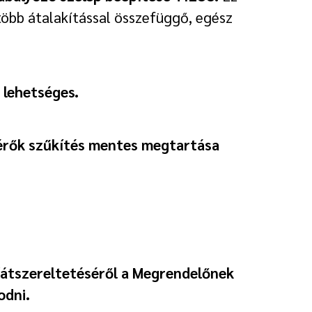
gtöbb átalakítással összefüggő, egész
 lehetséges.
érők szűkítés mentes megtartása
/átszereltetéséről a Megrendelőnek
odni.