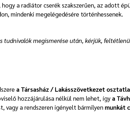
a, hogy a radiátor cserék szakszerűen, az adott ép
ódon, mindenki megelégedésére történhessenek.
 tudnivalók megismerése után, kérjük, feltétlenül
dszere
a Társasház / Lakásszövetkezet osztatla
viselő hozzájárulása nélkül nem lehet, így
a Távh
st, vagy a rendszeren igényelt bármilyen
munkát c