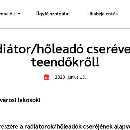
rmációk
Ügyfélszolgálat
Hibabejelentés
iátor/hőleadó cseréve
teendőkről!
2023. június 13.
városi lakosok!
 részére
a radiátorok/hőleadók cseréjének alapve