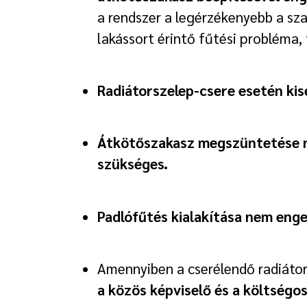
a rendszer a legérzékenyebb a sza
lakássort érintő fűtési probléma,
Radiátorszelep-csere esetén kise
Átkötőszakasz megszüntetése n
szükséges.
Padlófűtés kialakítása nem eng
Amennyiben a cserélendő radiát
a közös képviselő és a költségo