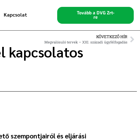
Tovább a DVG Zrt-
Kapcsolat
re
KÖVETKEZŐ HÍR
Megvalósuló tervek – XXI. századi ügyfélfogadás
l kapcsolatos
tő szempontjairól és eljárási