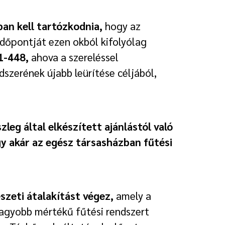
ban kell tartózkodnia,
hogy az
időpontját ezen okból kifolyólag
1-448,
ahova a szereléssel
dszerének újabb leürítése céljából,
zleg által elkészített ajánlástól való
gy akár az egész társasházban fűtési
szeti átalakítást végez,
amely a
nagyobb mértékű fűtési rendszert