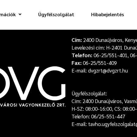
rmációk
Ügyfélszolgálat
Hibabejelentés
Cím:
2400 Dunaújváros, Kenyér
Levelezési cím: H-2401 Dunaú
Telefon:
06-25/551-401, 06
Fax:
06-25/551-409
E-mail: dvgzrt@dvgzrt.hu
Ügyfélszolgálat:
Cím: 2400 Dunaújváros, Vasm
H-SZ: 08:00-16:00, CS: 08:00-
Telefon: 06/25-551-447
E-mail: tavho.ugyfelszolgala