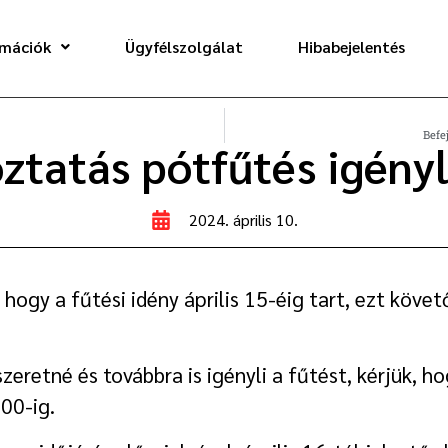
rmációk
Ügyfélszolgálat
Hibabejelentés
Befe
ztatás pótfűtés igény
2024. április 10.
 hogy a fűtési idény április 15-éig tart, ezt köv
retné és továbbra is igényli a fűtést, kérjük, ho
:00-ig.