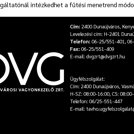
olgáltatónál intézkedhet a fűtési menetrend módo
Cím:
2400 Dunaújváros, Kenyér
Levelezési cím: H-2401 Dunaú
Telefon:
06-25/551-401, 06
Fax:
06-25/551-409
E-mail: dvgzrt@dvgzrt.hu
Ügyfélszolgálat:
Cím: 2400 Dunaújváros, Vasm
H-SZ: 08:00-16:00, CS: 08:00-
Telefon: 06/25-551-447
E-mail: tavho.ugyfelszolgala