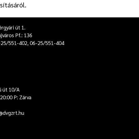
sításáról.
gyári út 1.
jváros Pf.: 136
-25/551-402, 06-25/551-404
ű út 10/A
20:00 P: Zárva
t@dvgzrt.hu