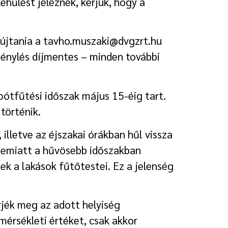
lehűlést jeleznek, kérjük, hogy a
yújtania a tavho.muszaki@dvgzrt.hu
génylés díjmentes – minden további
ótfűtési időszak május 15-éig tart.
történik.
lletve az éjszakai órákban hűl vissza
és emiatt a hűvösebb időszakban
k a lakások fűtőtestei. Ez a jelenség
rjék meg az adott helyiség
mérsékleti értéket, csak akkor