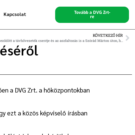
Tovább a DVG Zrt-
Kapcsolat
re
KÖVETKEZŐ HÍR
jeződött a távhővezeték cseréje és az aszfaltozás is a Szórád Márton úton, h…
léséről
etően a DVG Zrt. a hőközpontokban
gy ezt a közös képviselő írásban