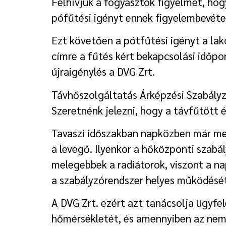
Felhívjuk a fogyasztók figyelmét, hogy 
pófűtési igényt ennek figyelembevét
Ezt követően a pótfűtési igényt a la
címre a fűtés kért bekapcsolási időpo
újraigénylés a DVG Zrt.
Távhőszolgáltatás Árképzési Szabályz
Szeretnénk jelezni, hogy a távfűtött 
Tavaszi időszakban napközben már mege
a levegő. Ilyenkor a hőközponti szabá
melegebbek a radiátorok, viszont a n
a szabályzórendszer helyes működését
A DVG Zrt. ezért azt tanácsolja ügyfe
hőmérsékletét, és amennyiben az nem é