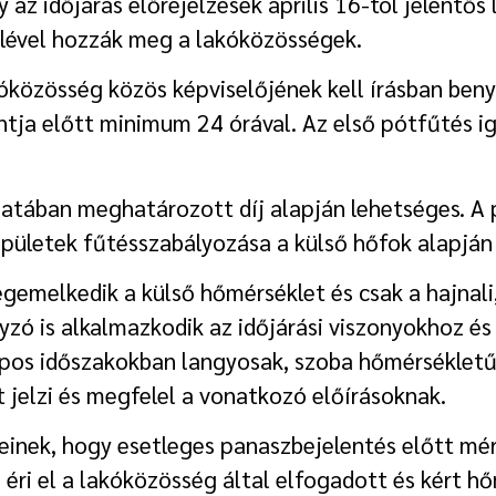
az időjárás előrejelzések április 16-tól jelentős 
elével hozzák meg a lakóközösségek.
kóközösség közös képviselőjének kell írásban ben
ntja előtt minimum 24 órával. Az első pótfűtés i
atában meghatározott díj alapján lehetséges. A p
épületek fűtésszabályozása a külső hőfok alapján 
melkedik a külső hőmérséklet és csak a hajnali, i
lyzó is alkalmazkodik az időjárási viszonyokhoz 
apos időszakokban langyosak, szoba hőmérsékletűe
 jelzi és megfelel a vonatkozó előírásoknak.
leinek, hogy esetleges panaszbejelentés előtt mé
ri el a lakóközösség által elfogadott és kért hő