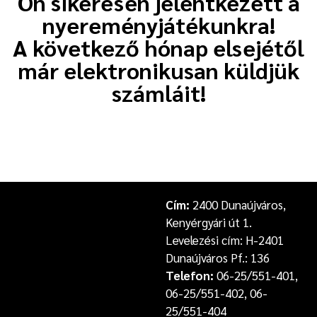
Ön sikeresen jelentkezett a
nyereményjátékunkra!
A következő hónap elsejétől
már elektronikusan küldjük
számláit!
Cím:
2400 Dunaújváros,
Kenyérgyári út 1.
Levelezési cím: H-2401
Dunaújváros Pf.: 136
Telefon:
06-25/551-401,
06-25/551-402, 06-
25/551-404