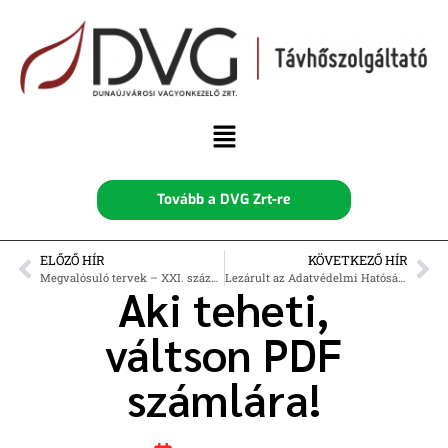
Tovább a DVG Zrt-re
ELŐZŐ HÍR
KÖVETKEZŐ HÍR
Megvalósuló tervek – XXI. századi ügyfélfogadás
Lezárult az Adatvédelmi Hatóság vizsgálata a DVG Zrt. adatkezeléséről
Aki teheti,
váltson PDF
számlára!