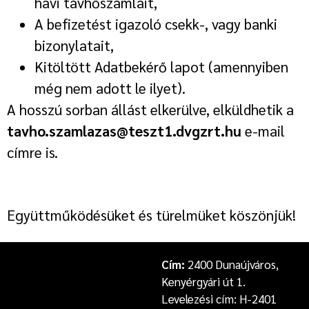
havi távhőszámláit,
A befizetést igazoló csekk-, vagy banki
bizonylatait,
Kitöltött Adatbekérő lapot (amennyiben
még nem adott le ilyet).
A hosszú sorban állást elkerülve, elküldhetik a
tavho.szamlazas@teszt1.dvgzrt.hu
e-mail
címre is.
Együttműködésüket és türelmüket köszönjük!
Cím:
2400 Dunaújváros,
Kenyérgyári út 1.
Levelezési cím: H-2401