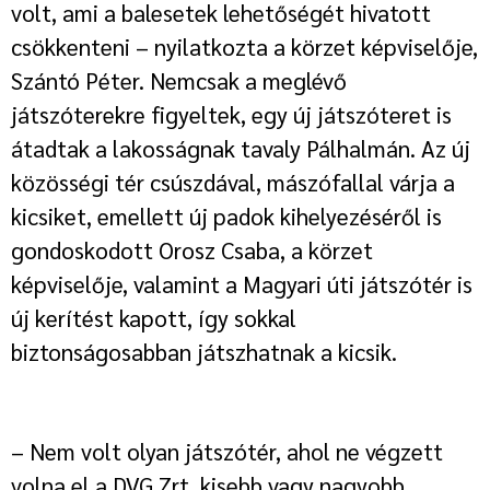
volt, ami a balesetek lehetőségét hivatott
csökkenteni – nyilatkozta a körzet képviselője,
Szántó Péter. Nemcsak a meglévő
játszóterekre figyeltek, egy új játszóteret is
átadtak a lakosságnak tavaly Pálhalmán. Az új
közösségi tér csúszdával, mászófallal várja a
kicsiket, emellett új padok kihelyezéséről is
gondoskodott Orosz Csaba, a körzet
képviselője, valamint a Magyari úti játszótér is
új kerítést kapott, így sokkal
biztonságosabban játszhatnak a kicsik.
– Nem volt olyan játszótér, ahol ne végzett
volna el a DVG Zrt. kisebb vagy nagyobb