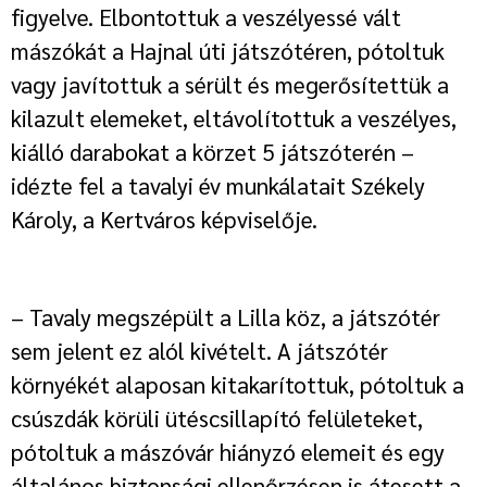
figyelve. Elbontottuk a veszélyessé vált
mászókát a Hajnal úti játszótéren, pótoltuk
vagy javítottuk a sérült és megerősítettük a
kilazult elemeket, eltávolítottuk a veszélyes,
kiálló darabokat a körzet 5 játszóterén –
idézte fel a tavalyi év munkálatait Székely
Károly, a Kertváros képviselője.
– Tavaly megszépült a Lilla köz, a játszótér
sem jelent ez alól kivételt. A játszótér
környékét alaposan kitakarítottuk, pótoltuk a
csúszdák körüli ütéscsillapító felületeket,
pótoltuk a mászóvár hiányzó elemeit és egy
általános biztonsági ellenőrzésen is átesett a