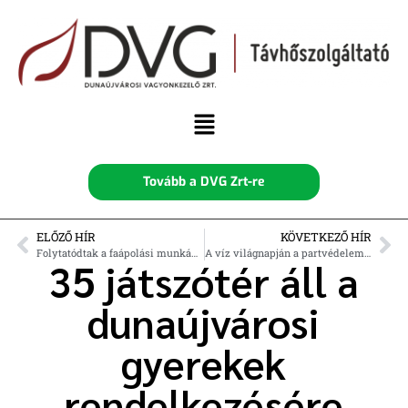
Tovább a DVG Zrt-re
ELŐZŐ HÍR
KÖVETKEZŐ HÍR
Folytatódtak a faápolási munkák, a cél egy örökerdő létrehozása
A víz világnapján a partvédelemről
35 játszótér áll a
dunaújvárosi
gyerekek
rendelkezésére