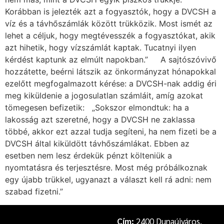
Korábban is jelezték azt a fogyasztók, hogy a DVCSH a
víz és a távhőszámlák között trükközik. Most ismét az
lehet a céljuk, hogy megtévesszék a fogyasztókat, akik
azt hihetik, hogy vízszámlát kaptak. Tucatnyi ilyen
kérdést kaptunk az elmúlt napokban.” A sajtószóvivő
hozzátette, beérni látszik az önkormányzat hónapokkal
ezelőtt megfogalmazott kérése: a DVCSH-nak addig éri
meg kiküldenie a jogosulatlan számláit, amíg azokat
tömegesen befizetik: „Sokszor elmondtuk: ha a
lakosság azt szeretné, hogy a DVCSH ne zaklassa
többé, akkor ezt azzal tudja segíteni, ha nem fizeti be a
DVCSH által kiküldött távhőszámlákat. Ebben az
esetben nem lesz érdekük pénzt költeniük a
nyomtatásra és terjesztésre. Most még próbálkoznak
egy újabb trükkel, ugyanazt a választ kell rá adni: nem
szabad fizetni.”
Cím:
2400 Dunaújváros,