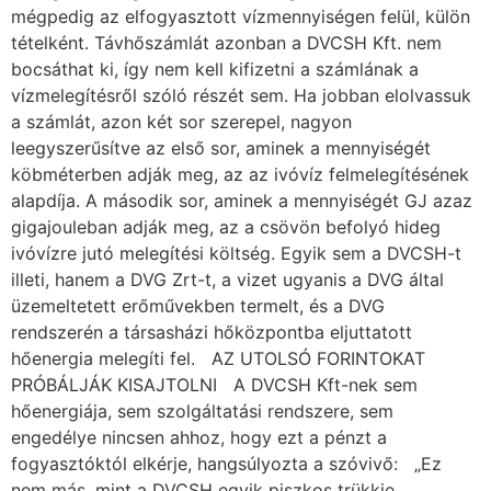
mégpedig az elfogyasztott vízmennyiségen felül, külön
tételként. Távhőszámlát azonban a DVCSH Kft. nem
bocsáthat ki, így nem kell kifizetni a számlának a
vízmelegítésről szóló részét sem. Ha jobban elolvassuk
a számlát, azon két sor szerepel, nagyon
leegyszerűsítve az első sor, aminek a mennyiségét
köbméterben adják meg, az az ivóvíz felmelegítésének
alapdíja. A második sor, aminek a mennyiségét GJ azaz
gigajouleban adják meg, az a csövön befolyó hideg
ivóvízre jutó melegítési költség. Egyik sem a DVCSH-t
illeti, hanem a DVG Zrt-t, a vizet ugyanis a DVG által
üzemeltetett erőművekben termelt, és a DVG
rendszerén a társasházi hőközpontba eljuttatott
hőenergia melegíti fel. AZ UTOLSÓ FORINTOKAT
PRÓBÁLJÁK KISAJTOLNI A DVCSH Kft-nek sem
hőenergiája, sem szolgáltatási rendszere, sem
engedélye nincsen ahhoz, hogy ezt a pénzt a
fogyasztóktól elkérje, hangsúlyozta a szóvivő: „Ez
nem más, mint a DVCSH egyik piszkos trükkje.