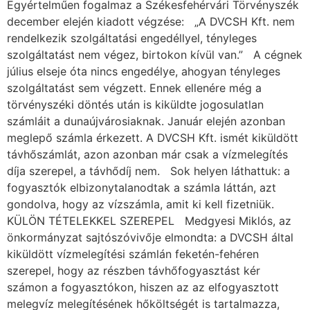
Egyértelműen fogalmaz a Székesfehérvári Törvényszék
december elején kiadott végzése: „A DVCSH Kft. nem
rendelkezik szolgáltatási engedéllyel, tényleges
szolgáltatást nem végez, birtokon kívül van.” A cégnek
július elseje óta nincs engedélye, ahogyan tényleges
szolgáltatást sem végzett. Ennek ellenére még a
törvényszéki döntés után is kiküldte jogosulatlan
számláit a dunaújvárosiaknak. Január elején azonban
meglepő számla érkezett. A DVCSH Kft. ismét kiküldött
távhőszámlát, azon azonban már csak a vízmelegítés
díja szerepel, a távhődíj nem. Sok helyen láthattuk: a
fogyasztók elbizonytalanodtak a számla láttán, azt
gondolva, hogy az vízszámla, amit ki kell fizetniük.
KÜLÖN TÉTELEKKEL SZEREPEL Medgyesi Miklós, az
önkormányzat sajtószóvivője elmondta: a DVCSH által
kiküldött vízmelegítési számlán feketén-fehéren
szerepel, hogy az részben távhőfogyasztást kér
számon a fogyasztókon, hiszen az az elfogyasztott
melegvíz melegítésének hőköltségét is tartalmazza,